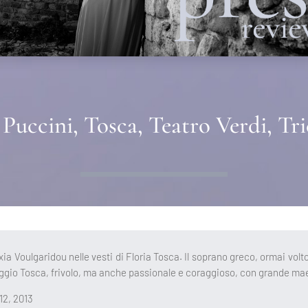
uccini, Tosca, Teatro Verdi, Trie
 Voulgaridou nelle vesti di Floria Tosca. Il soprano greco, ormai volto
onaggio Tosca, frivolo, ma anche passionale e coraggioso, con grande mae
12, 2013