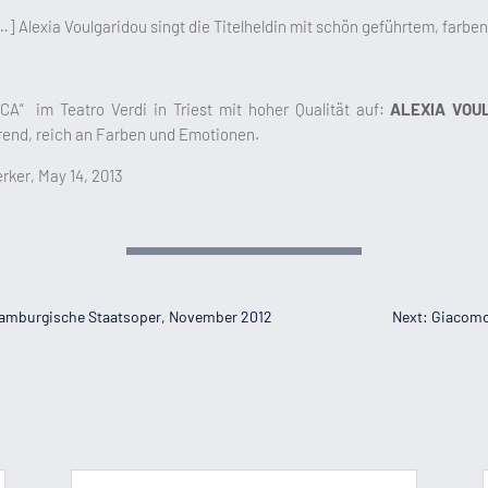
…] Alexia Voulgaridou singt die Titelheldin mit schön geführtem, farb
CA“ im Teatro Verdi in Triest mit hoher Qualität auf:
ALEXIA VOU
erend, reich an Farben und Emotionen.
rker, May 14, 2013
Hamburgische Staatsoper, November 2012
Next: Giacomo