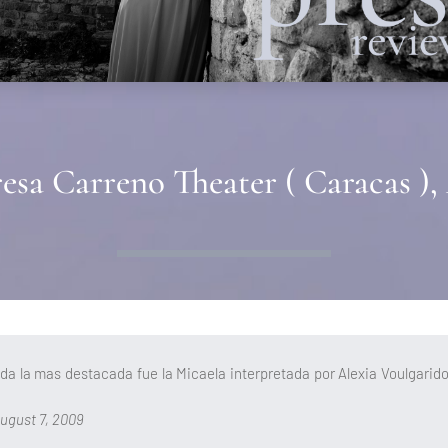
esa Carreno Theater ( Caracas ),
duda la mas destacada fue la Micaela interpretada por Alexia Voulgari
ugust 7, 2009